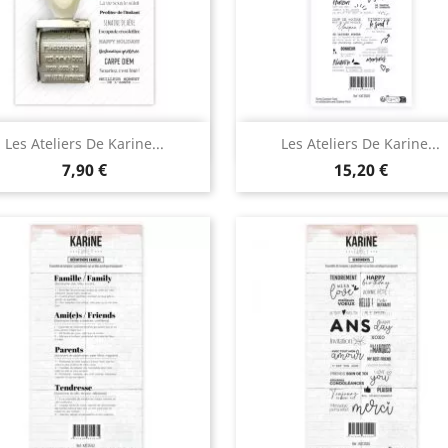
Aperçu rapide
Aperçu rapide


Les Ateliers De Karine...
Les Ateliers De Karine...
7,90 €
15,20 €