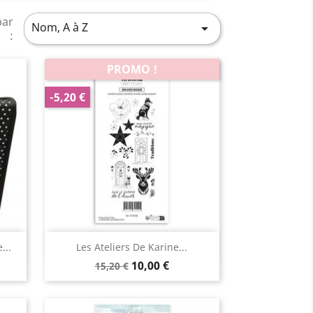
par
Nom, A à Z

:
PROMO !
-5,20 €
Aperçu rapide

...
Les Ateliers De Karine...
10,00 €
15,20 €