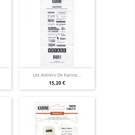
Aperçu rapide

Les Ateliers De Karine...
15,20 €