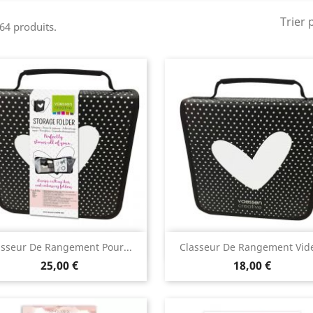
Trier 
 64 produits.
Aperçu rapide
Aperçu rapide


asseur De Rangement Pour...
Classeur De Rangement Vide
25,00 €
18,00 €