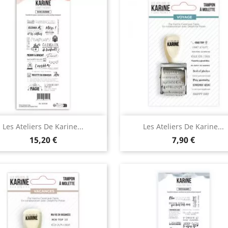
Aperçu rapide
Aperçu rapide


Les Ateliers De Karine...
Les Ateliers De Karine...
15,20 €
7,90 €