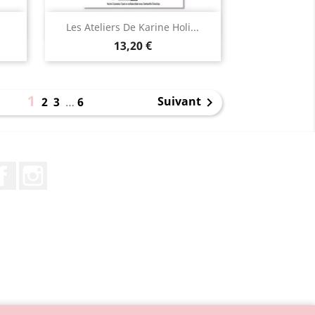
Aperçu rapide

Les Ateliers De Karine Holi...
13,20 €
1
Suivant
2
3
…
6

Facebook
Instagram