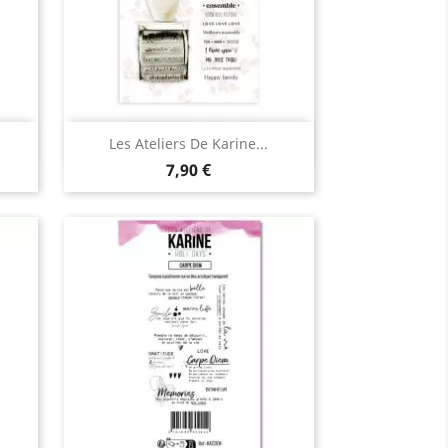
Aperçu rapide

Les Ateliers De Karine...
7,90 €