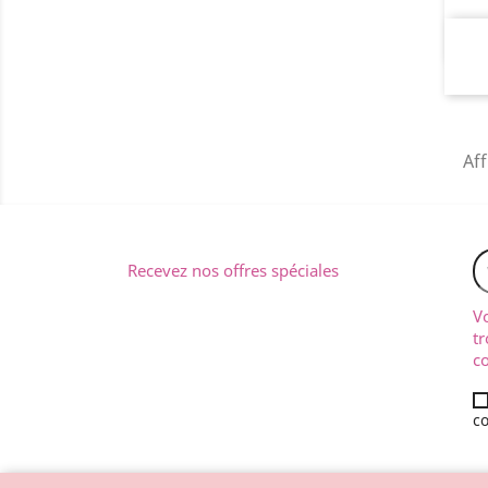
Aff
Recevez nos offres spéciales
V
tr
co
co