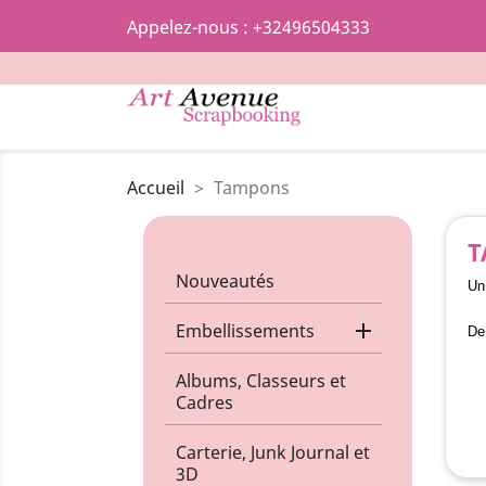
Appelez-nous :
+32496504333
Accueil
Tampons
T
Nouveautés
Un 

Embellissements
De 
Albums, Classeurs et
Cadres
Carterie, Junk Journal et
3D