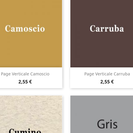
Aperçu rapide
Aperçu rapide


Page Verticale Camoscio
Page Verticale Carruba
2,55 €
2,55 €