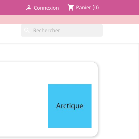
shopping_cart

Panier
(0)
Connexion
search