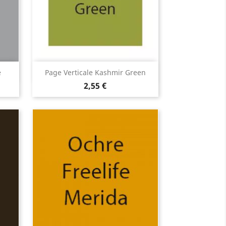
Aperçu rapide

e
Page Verticale Kashmir Green
2,55 €