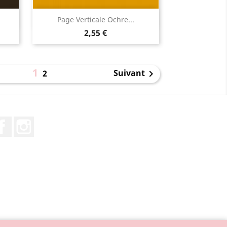
Aperçu rapide

Page Verticale Ochre...
2,55 €
1
Suivant
2

Facebook
Instagram