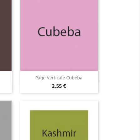
Aperçu rapide

Page Verticale Cubeba
2,55 €