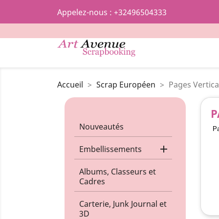
Appelez-nous :
+32496504333
Accueil
Scrap Européen
Pages Vertica
P
Nouveautés
Pa

Embellissements
Albums, Classeurs et
Cadres
Carterie, Junk Journal et
3D