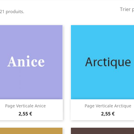
Trier 
 21 produits.
Aperçu rapide
Aperçu rapide


Page Verticale Anice
Page Verticale Arctique
2,55 €
2,55 €