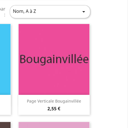
par
Nom, A à Z

:
Aperçu rapide

Page Verticale Bougainvillée
2,55 €