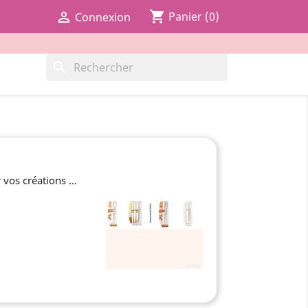
shopping_cart

Panier
(0)
Connexion
search
vos créations ...