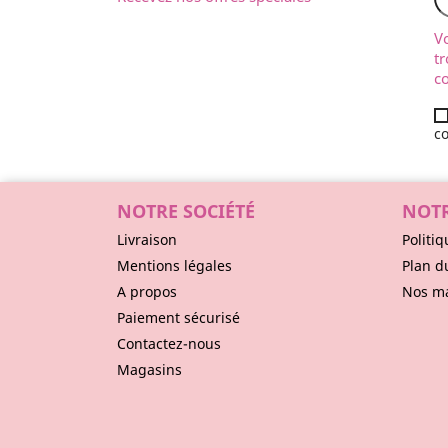
V
tr
co
co
NOTRE SOCIÉTÉ
NOTR
Livraison
Politiq
Mentions légales
Plan d
A propos
Nos m
Paiement sécurisé
Contactez-nous
Magasins