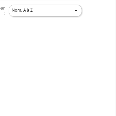
par
Nom, A à Z

: