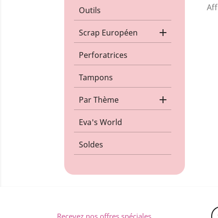
Aff
Outils

Scrap Européen
Perforatrices
Tampons

Par Thème
Eva's World
Soldes
Recevez nos offres spéciales