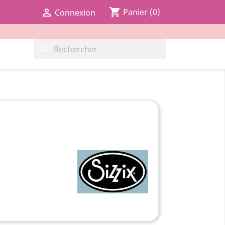
shopping_cart

Panier
(0)
Connexion
search