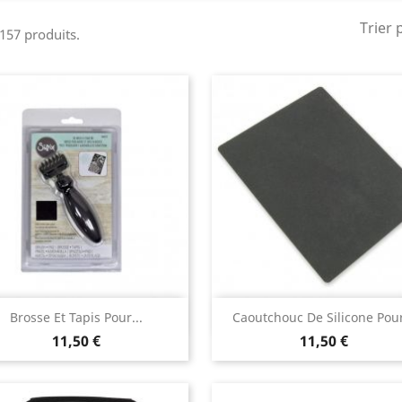
Trier 
 157 produits.
Aperçu rapide
Aperçu rapide


Brosse Et Tapis Pour...
Caoutchouc De Silicone Pour
11,50 €
11,50 €