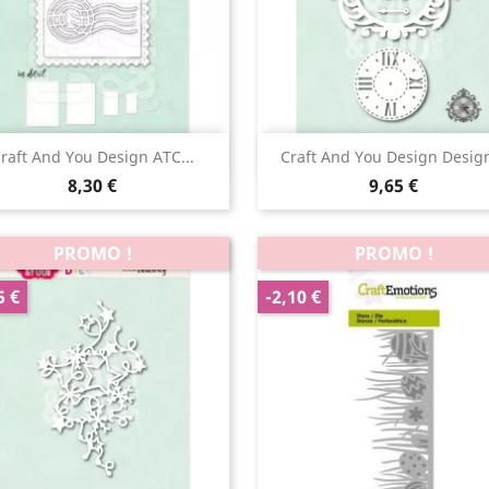
Aperçu rapide
Aperçu rapide


raft And You Design ATC...
Craft And You Design Design
8,30 €
9,65 €
PROMO !
PROMO !
5 €
-2,10 €