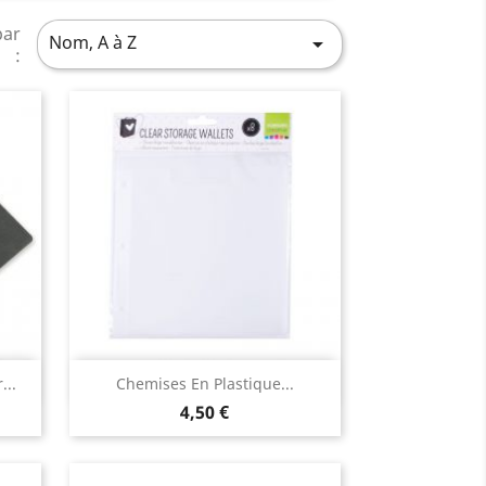
par
Nom, A à Z

:
Aperçu rapide

...
Chemises En Plastique...
4,50 €