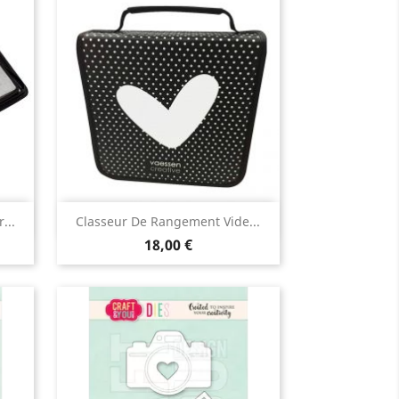
Aperçu rapide

...
Classeur De Rangement Vide...
18,00 €