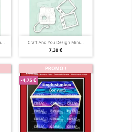
Aperçu rapide

...
Craft And You Design Mini...
7,30 €
PROMO !
-4,75 €