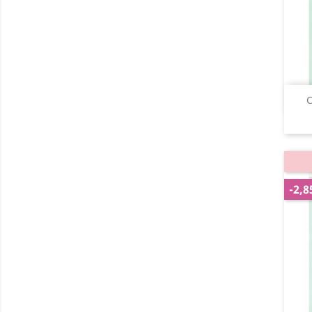
C
-2,8