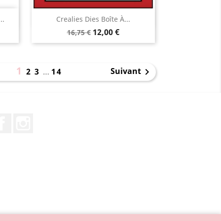
Aperçu rapide

..
Crealies Dies Boîte À...
12,00 €
16,75 €
1
Suivant
2
3
…
14

Facebook
Instagram