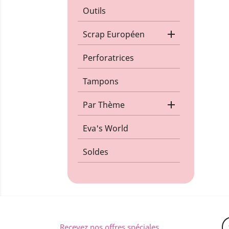
Outils

Scrap Européen
Perforatrices
Tampons

Par Thème
Eva's World
Soldes
Recevez nos offres spéciales