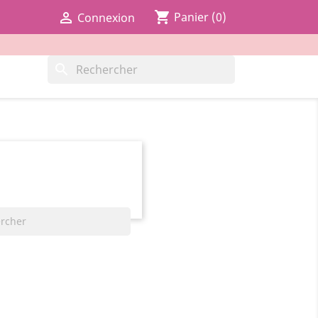
shopping_cart

Panier
(0)
Connexion
search