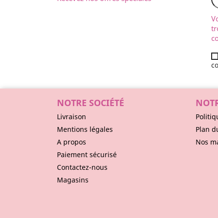
V
tr
co
co
NOTRE SOCIÉTÉ
NOTR
Livraison
Politiq
Mentions légales
Plan d
A propos
Nos m
Paiement sécurisé
Contactez-nous
Magasins