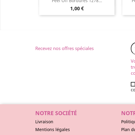
Aperçu rapide

Peel Off Bordures 1278...
P
1,00 €
Recevez nos offres spéciales
V
tr
co
co
NOTRE SOCIÉTÉ
NOTR
Livraison
Politiq
Mentions légales
Plan d