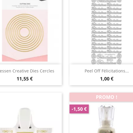
Aperçu rapide
Aperçu rapide


essen Creative Dies Cercles
Peel Off Félicitations...
11,55 €
1,00 €
PROMO !
-1,50 €