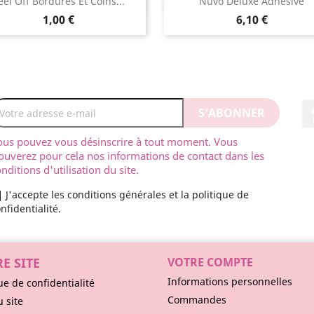
Aperçu rapide
Aperçu rapide


eel Off Bordures Et Coins...
Nuvo Deluxe Adhesive
1,00 €
6,10 €
ous pouvez vous désinscrire à tout moment. Vous
ouverez pour cela nos informations de contact dans les
nditions d'utilisation du site.
J'accepte les conditions générales et la politique de
nfidentialité.
E SITE
VOTRE COMPTE
Informations personnelles
ue de confidentialité
Commandes
u site