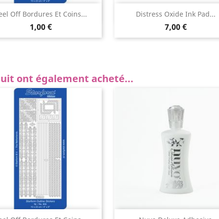
Aperçu rapide
Aperçu rapide


eel Off Bordures Et Coins...
Distress Oxide Ink Pad...
1,00 €
7,00 €
duit ont également acheté...