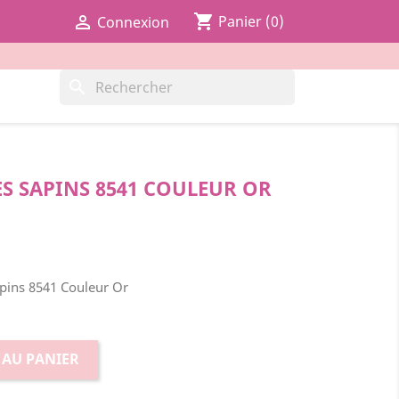
shopping_cart

Panier
(0)
Connexion
search
S SAPINS 8541 COULEUR OR
pins 8541 Couleur Or
 AU PANIER