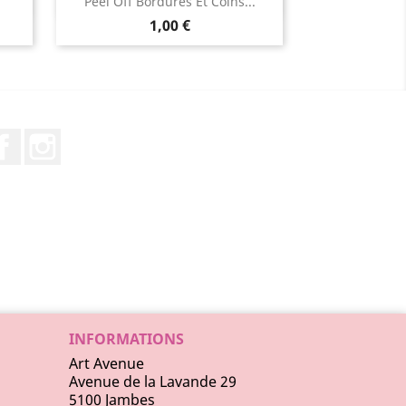
Aperçu rapide

Peel Off Bordures Et Coins...
1,00 €
Facebook
Instagram
INFORMATIONS
Art Avenue
Avenue de la Lavande 29
5100 Jambes