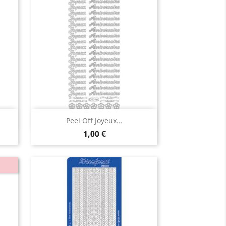
Aperçu rapide

Peel Off Joyeux...
1,00 €