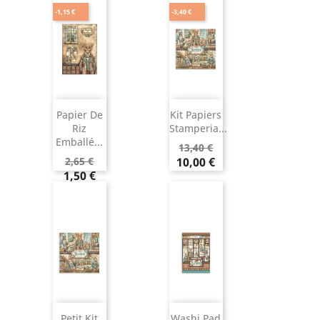
-1,15 €
-3,40 €
Papier De
Kit Papiers
Riz
Stamperia...
Emballé...
13,40 €
2,65 €
10,00 €
1,50 €
Petit Kit
Washi Pad