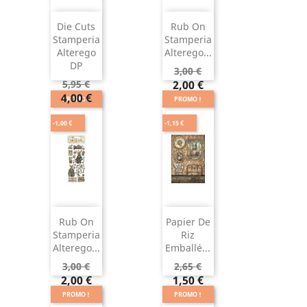
Die Cuts
Rub On
Stamperia
Stamperia
Alterego
Alterego...
DP
3,00 €
5,95 €
2,00 €
4,00 €
PROMO !
PROMO !
-1,00 €
-1,15 €
Rub On
Papier De
Stamperia
Riz
Alterego...
Emballé...
3,00 €
2,65 €
2,00 €
1,50 €
PROMO !
PROMO !