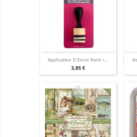
Aperçu rapide

Applicateur D'Encre Rond +...
Re
3,85 €