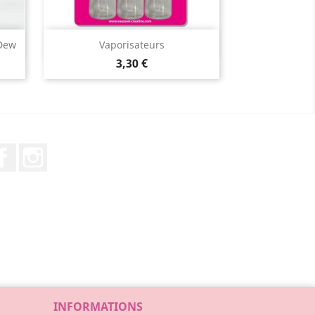
Aperçu rapide

 Dew
Vaporisateurs
3,30 €
Facebook
Instagram
INFORMATIONS