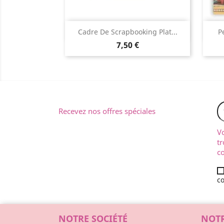
Aperçu rapide

Cadre De Scrapbooking Plat...
P
7,50 €
Recevez nos offres spéciales
V
tr
co
co
NOTRE SOCIÉTÉ
NOTR