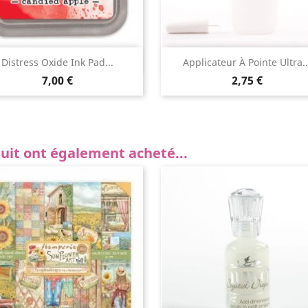
Aperçu rapide
Aperçu rapide


Distress Oxide Ink Pad...
Applicateur À Pointe Ultra..
7,00 €
2,75 €
duit ont également acheté...