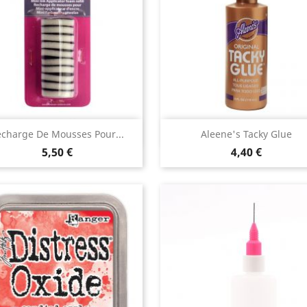
Aperçu rapide
Aperçu rapide


charge De Mousses Pour...
Aleene's Tacky Glue
5,50 €
4,40 €