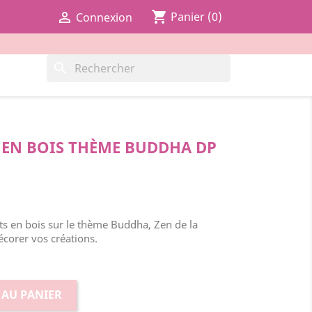
shopping_cart

Panier
(0)
Connexion
search
 EN BOIS THÈME BUDDHA DP
s en bois sur le thème Buddha, Zen de la
corer vos créations.
 AU PANIER