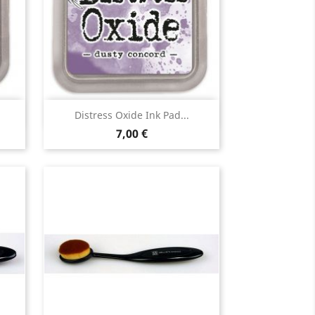
Aperçu rapide

Distress Oxide Ink Pad...
7,00 €