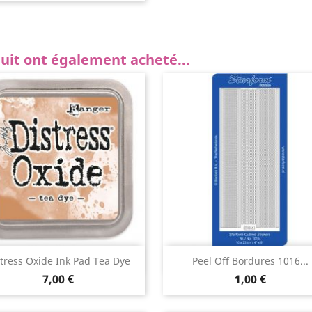
duit ont également acheté...
Aperçu rapide
Aperçu rapide


tress Oxide Ink Pad Tea Dye
Peel Off Bordures 1016...
7,00 €
1,00 €