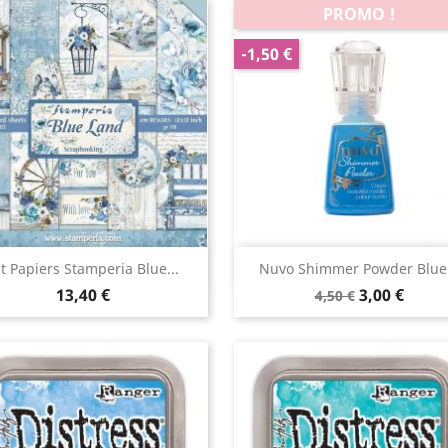
PROMO !
-1,50 €
Aperçu rapide
Aperçu rapide


it Papiers Stamperia Blue...
Nuvo Shimmer Powder Blue.
13,40 €
3,00 €
4,50 €