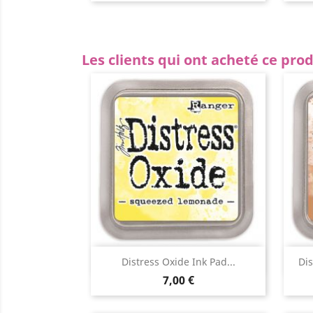
Les clients qui ont acheté ce pro
Aperçu rapide

Distress Oxide Ink Pad...
Dis
7,00 €