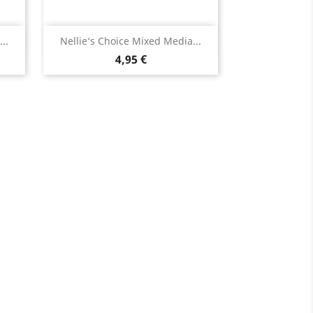
Aperçu rapide

..
Nellie‘s Choice Mixed Media...
4,95 €