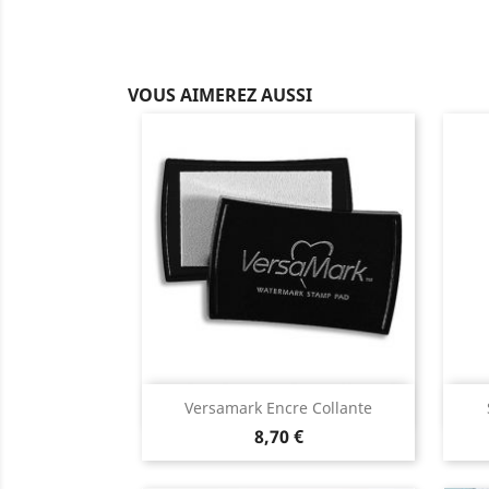
VOUS AIMEREZ AUSSI
Aperçu rapide

Versamark Encre Collante
8,70 €