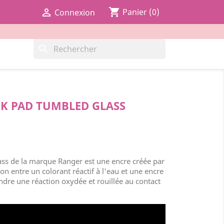
shopping_cart

Panier
(0)
Connexion
search
NK PAD TUMBLED GLASS
ss de la marque Ranger est une encre créée par
ion entre un colorant réactif à l'eau et une encre
dre une réaction oxydée et rouillée au contact