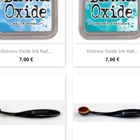
Aperçu rapide
Aperçu rapide


Distress Oxide Ink Pad...
Distress Oxide Ink Pad...
7,00 €
7,00 €