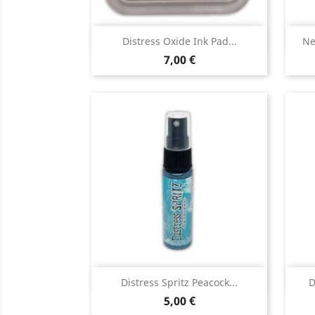
Aperçu rapide

Distress Oxide Ink Pad...
Ne
7,00 €
Aperçu rapide

Distress Spritz Peacock...
D
5,00 €