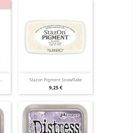
Aperçu rapide

..
Stazon Pigment Snowflake
9,25 €