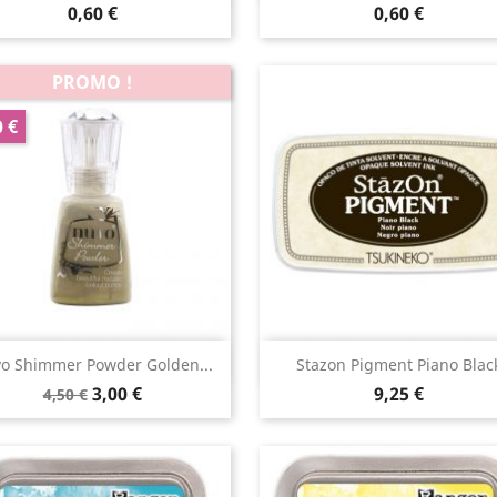
0,60 €
0,60 €
PROMO !
0 €
Aperçu rapide
Aperçu rapide


o Shimmer Powder Golden...
Stazon Pigment Piano Blac
3,00 €
9,25 €
4,50 €