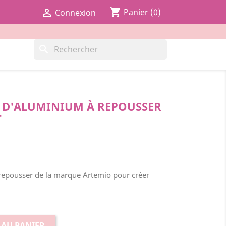
shopping_cart

Panier
(0)
Connexion
search
S D'ALUMINIUM À REPOUSSER
T
 repousser de la marque Artemio pour créer
 AU PANIER