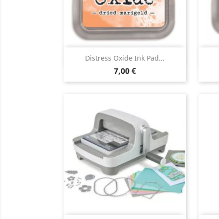
Aperçu rapide

Distress Oxide Ink Pad...
7,00 €