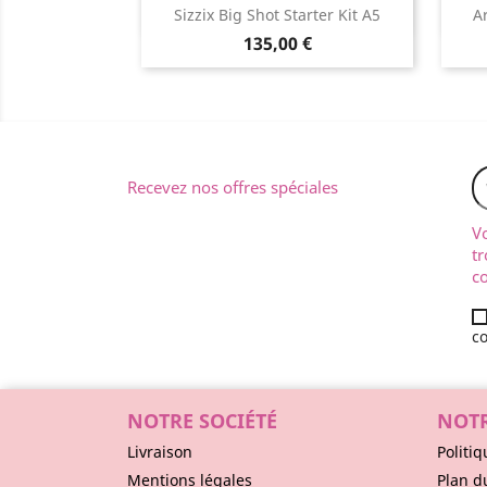
Aperçu rapide

Sizzix Big Shot Starter Kit A5
A
135,00 €
Recevez nos offres spéciales
V
tr
co
co
NOTRE SOCIÉTÉ
NOTR
Livraison
Politiq
Mentions légales
Plan d