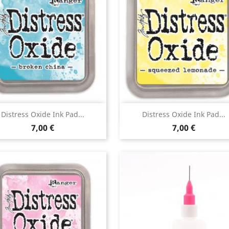
Aperçu rapide
Aperçu rapide


Distress Oxide Ink Pad...
Distress Oxide Ink Pad...
7,00 €
7,00 €