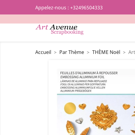
Appelez-nous :
+32496504333
Accueil
Par Thème
THÈME Noël
Ar