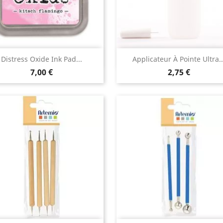
Aperçu rapide
Aperçu rapide


Distress Oxide Ink Pad...
Applicateur À Pointe Ultra..
7,00 €
2,75 €