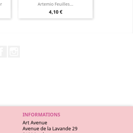
Aperçu rapide

r
Artemio Feuilles...
4,10 €
Facebook
Instagram
INFORMATIONS
Art Avenue
Avenue de la Lavande 29