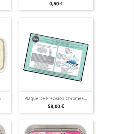
0,60 €
Aperçu rapide

k
Plaque De Précision Chromée...
58,00 €