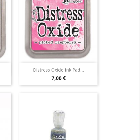
Aperçu rapide

Distress Oxide Ink Pad...
7,00 €