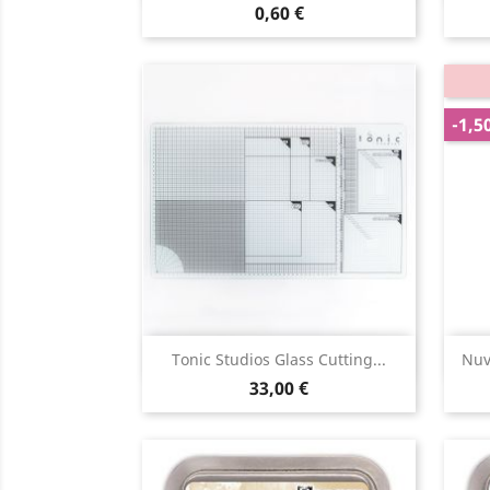
0,60 €
-1,5
Aperçu rapide

Tonic Studios Glass Cutting...
Nuv
33,00 €