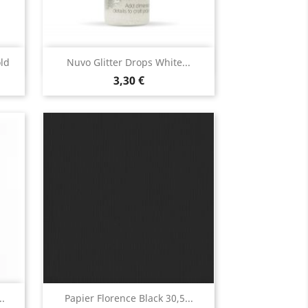
Aperçu rapide

ld
Nuvo Glitter Drops White...
3,30 €
Aperçu rapide

.
Papier Florence Black 30,5...