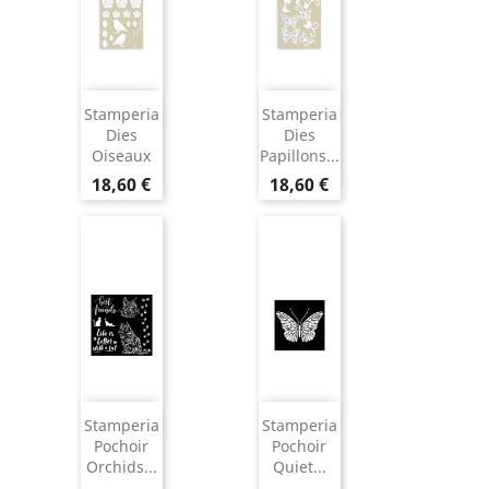
Stamperia
Stamperia
Dies
Dies
Oiseaux
Papillons...
18,60 €
18,60 €
Stamperia
Stamperia
Pochoir
Pochoir
Orchids...
Quiet...