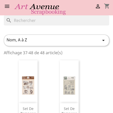
shopping_cart


search
Nom, A à Z

Affichage 37-48 de 48 article(s)
Set De
Set De