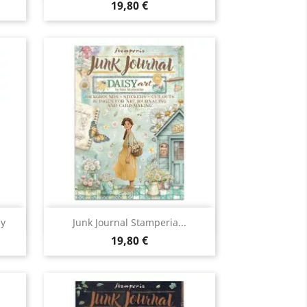
19,80 €
Aperçu rapide

by
Junk Journal Stamperia...
19,80 €