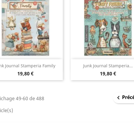
Aperçu rapide
Aperçu rapide


nk Journal Stamperia Family
Junk Journal Stamperia...
19,80 €
19,80 €
Préc

ichage 49-60 de 488
icle(s)