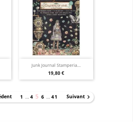
Aperçu rapide

Junk Journal Stamperia...
19,80 €
5
édent
Suivant
1
…
4
6
…
41
