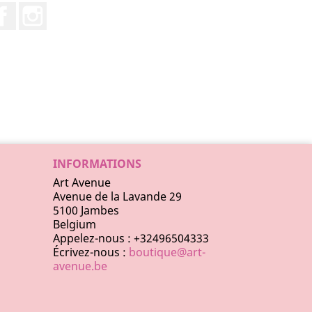
Facebook
Instagram
INFORMATIONS
Art Avenue
Avenue de la Lavande 29
5100 Jambes
Belgium
Appelez-nous :
+32496504333
Écrivez-nous :
boutique@art-
avenue.be