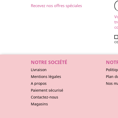
Recevez nos offres spéciales
V
tr
co
co
NOTRE SOCIÉTÉ
NOTR
Livraison
Politiq
Mentions légales
Plan d
A propos
Nos m
Paiement sécurisé
Contactez-nous
Magasins