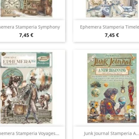
Aperçu rapide
Aperçu rapide


hemera Stamperia Symphony
Ephemera Stamperia Timele
7,45 €
7,45 €
Aperçu rapide
Aperçu rapide


hemera Stamperia Voyages...
Junk Journal Stamperia A..