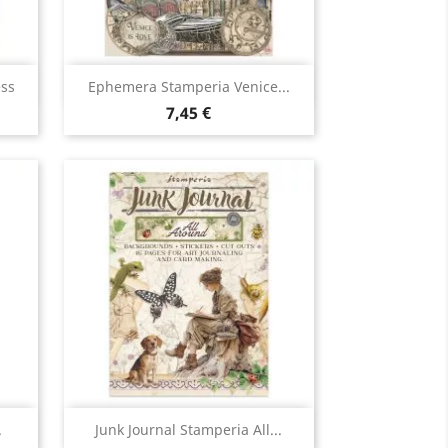
Aperçu rapide

ss
Ephemera Stamperia Venice...
7,45 €
Aperçu rapide

.
Junk Journal Stamperia All...