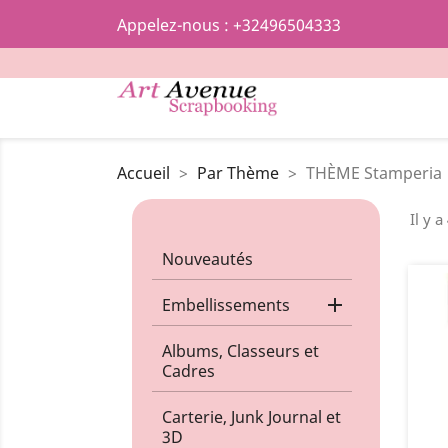
Appelez-nous :
+32496504333
Accueil
Par Thème
THÈME Stamperia
Il y a
Nouveautés

Embellissements
Albums, Classeurs et
Cadres
Carterie, Junk Journal et
3D