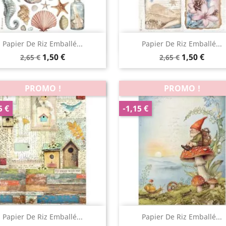
Aperçu rapide
Aperçu rapide


Papier De Riz Emballé...
Papier De Riz Emballé...
1,50 €
1,50 €
2,65 €
2,65 €
PROMO !
PROMO !
5 €
-1,15 €
Aperçu rapide
Aperçu rapide


Papier De Riz Emballé...
Papier De Riz Emballé...