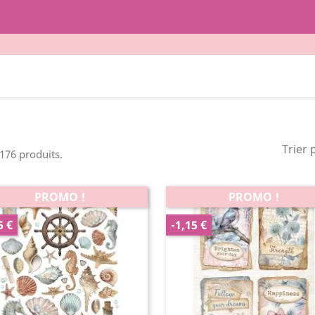
Trier 
 176 produits.
PROMO !
PROMO !
5 €
-1,15 €