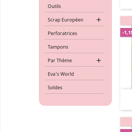
Outils

Scrap Européen
-1,1
Perforatrices
Tampons

Par Thème
Eva's World
Soldes