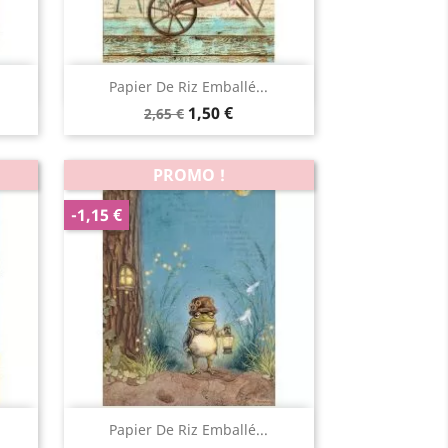
Aperçu rapide

Papier De Riz Emballé...
1,50 €
2,65 €
PROMO !
-1,15 €
Aperçu rapide

Papier De Riz Emballé...