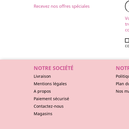
Recevez nos offres spéciales
V
tr
co
co
NOTRE SOCIÉTÉ
NOTR
Livraison
Politiq
Mentions légales
Plan d
A propos
Nos m
Paiement sécurisé
Contactez-nous
Magasins