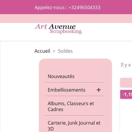
Appelez-nous :
+32496504333
Accueil
Soldes
Il y a
Nouveautés

Embellissements
-1,1
Albums, Classeurs et
Cadres
Carterie, Junk Journal et
3D