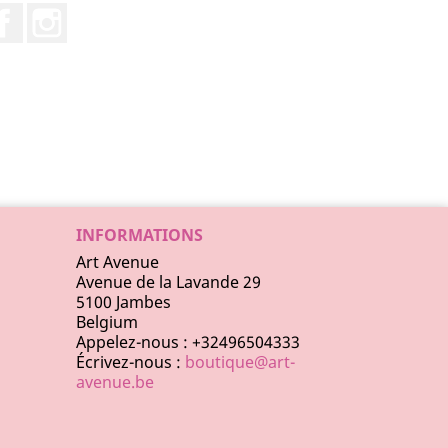
Facebook
Instagram
INFORMATIONS
Art Avenue
Avenue de la Lavande 29
5100 Jambes
Belgium
Appelez-nous :
+32496504333
Écrivez-nous :
boutique@art-
avenue.be