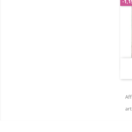
-1,1
Aff
art