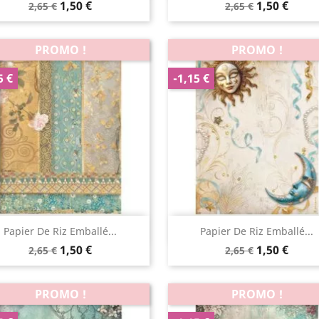
1,50 €
1,50 €
2,65 €
2,65 €
PROMO !
PROMO !
5 €
-1,15 €
Aperçu rapide
Aperçu rapide


Papier De Riz Emballé...
Papier De Riz Emballé...
1,50 €
1,50 €
2,65 €
2,65 €
PROMO !
PROMO !