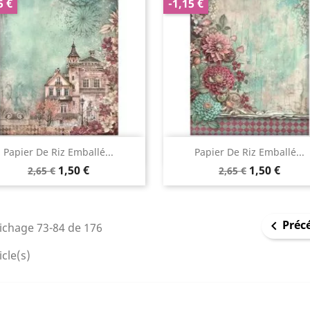
5 €
-1,15 €
Aperçu rapide
Aperçu rapide


Papier De Riz Emballé...
Papier De Riz Emballé...
1,50 €
1,50 €
2,65 €
2,65 €
Préc

ichage 73-84 de 176
icle(s)