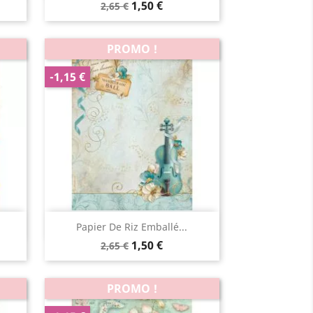
1,50 €
2,65 €
PROMO !
-1,15 €
Aperçu rapide

Papier De Riz Emballé...
1,50 €
2,65 €
PROMO !