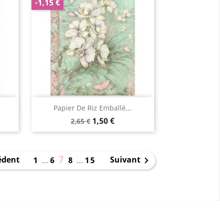
-1,15 €
Aperçu rapide

Papier De Riz Emballé...
1,50 €
2,65 €
7
édent
Suivant
1
…
6
8
…
15
