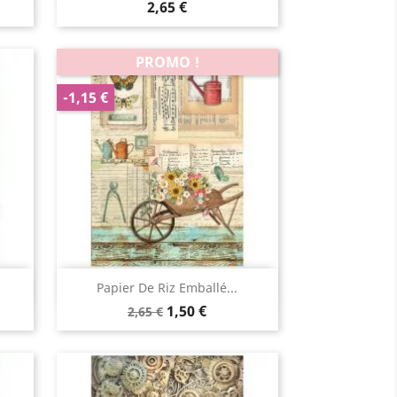
2,65 €
PROMO !
-1,15 €
Aperçu rapide

Papier De Riz Emballé...
1,50 €
2,65 €