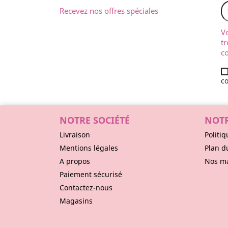
Recevez nos offres spéciales
V
tr
co
co
NOTRE SOCIÉTÉ
NOTR
Livraison
Politiq
Mentions légales
Plan d
A propos
Nos m
Paiement sécurisé
Contactez-nous
Magasins