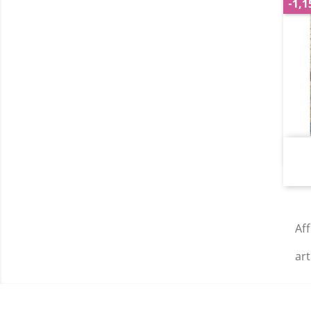
-1,1
Af
art