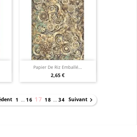
Aperçu rapide

Papier De Riz Emballé...
2,65 €
17
édent
Suivant
1
…
16
18
…
34
