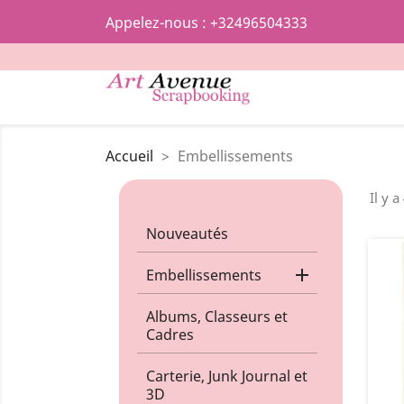
Appelez-nous :
+32496504333
Accueil
Embellissements
Il y a
Nouveautés

Embellissements
Albums, Classeurs et
Cadres
Carterie, Junk Journal et
3D