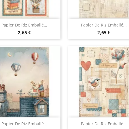
Aperçu rapide
Aperçu rapide


Papier De Riz Emballé...
Papier De Riz Emballé...
2,65 €
2,65 €
Aperçu rapide
Aperçu rapide


Papier De Riz Emballé...
Papier De Riz Emballé...