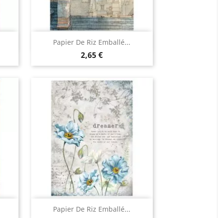
Aperçu rapide

Papier De Riz Emballé...
2,65 €
Aperçu rapide

Papier De Riz Emballé...