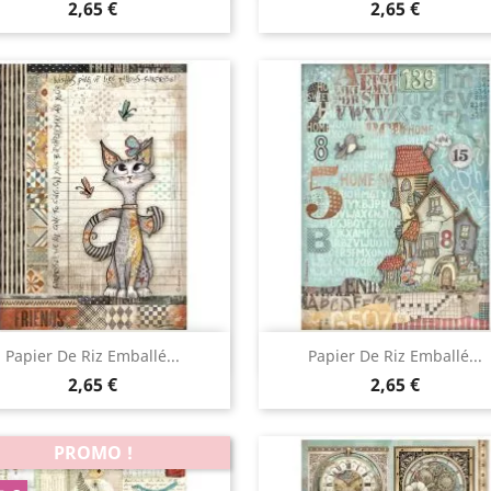
2,65 €
2,65 €
Aperçu rapide
Aperçu rapide


Papier De Riz Emballé...
Papier De Riz Emballé...
2,65 €
2,65 €
PROMO !