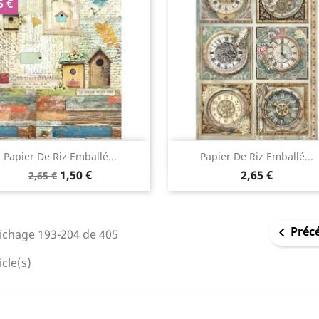
5 €
Aperçu rapide
Aperçu rapide


Papier De Riz Emballé...
Papier De Riz Emballé...
1,50 €
2,65 €
2,65 €
Préc

fichage 193-204 de 405
icle(s)