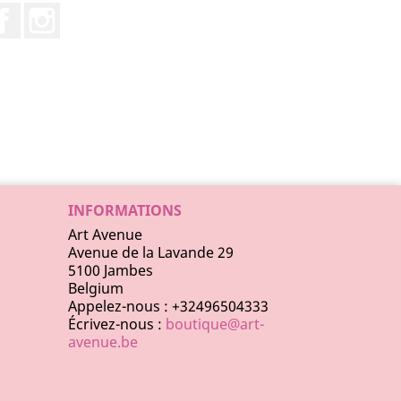
Facebook
Instagram
INFORMATIONS
Art Avenue
Avenue de la Lavande 29
5100 Jambes
Belgium
Appelez-nous :
+32496504333
Écrivez-nous :
boutique@art-
avenue.be