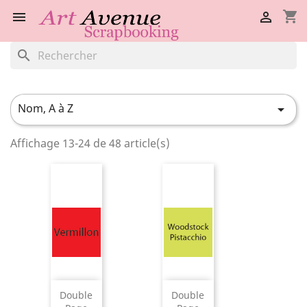
shopping_cart


search
Nom, A à Z

Affichage 13-24 de 48 article(s)
Double
Double