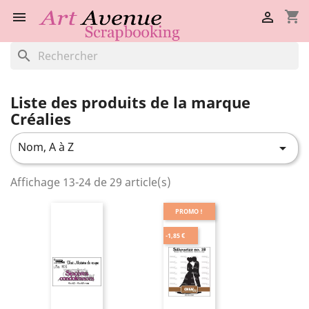
shopping_cart


search
Liste des produits de la marque
Créalies
Nom, A à Z

Affichage 13-24 de 29 article(s)
PROMO !
-1,85 €