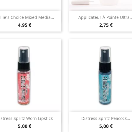
Aperçu rapide
Aperçu rapide


llie‘s Choice Mixed Media...
Applicateur À Pointe Ultra..
4,95 €
2,75 €
Aperçu rapide
Aperçu rapide


istress Spritz Worn Lipstick
Distress Spritz Peacock...
5,00 €
5,00 €