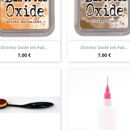
Aperçu rapide
Aperçu rapide


Distress Oxide Ink Pad...
Distress Oxide Ink Pad...
7,00 €
7,00 €