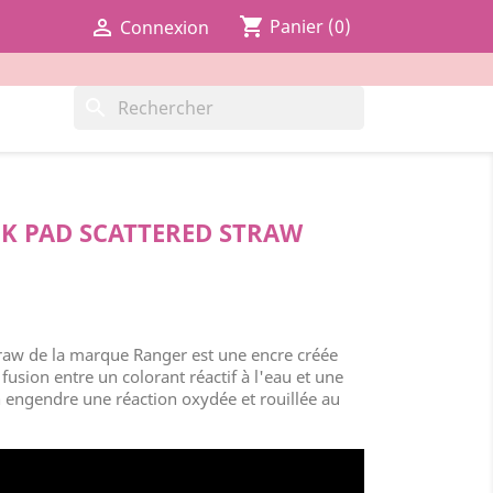
shopping_cart

Panier
(0)
Connexion
search
NK PAD SCATTERED STRAW
traw de la marque Ranger est une encre créée
 fusion entre un colorant réactif à l'eau et une
 engendre une réaction oxydée et rouillée au