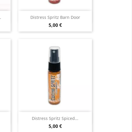
Aperçu rapide

.
Distress Spritz Barn Door
5,00 €
Aperçu rapide

Distress Spritz Spiced...
5,00 €