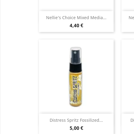
Aperçu rapide

Nellie‘s Choice Mixed Media...
Ne
4,40 €
Aperçu rapide

Distress Spritz Fossilized...
D
5,00 €