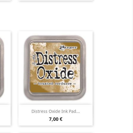
Aperçu rapide

Distress Oxide Ink Pad...
7,00 €