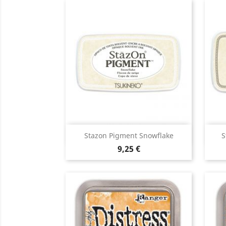
Aperçu rapide

Stazon Pigment Snowflake
S
9,25 €