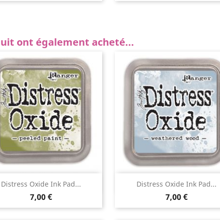
duit ont également acheté...
Aperçu rapide
Aperçu rapide


Distress Oxide Ink Pad...
Distress Oxide Ink Pad...
7,00 €
7,00 €