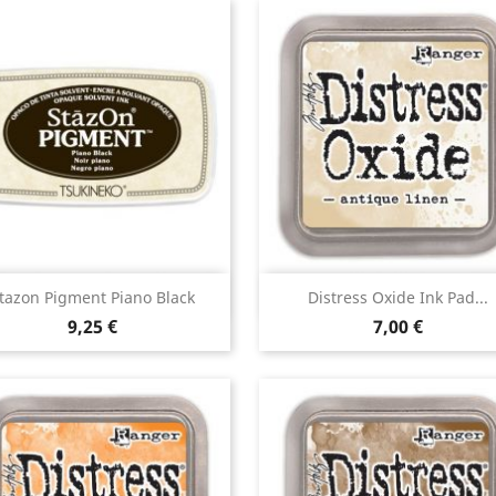
Aperçu rapide
Aperçu rapide


tazon Pigment Piano Black
Distress Oxide Ink Pad...
9,25 €
7,00 €