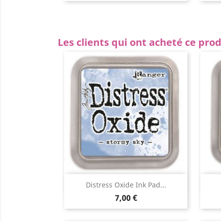
Les clients qui ont acheté ce pro
Aperçu rapide

Distress Oxide Ink Pad...
7,00 €