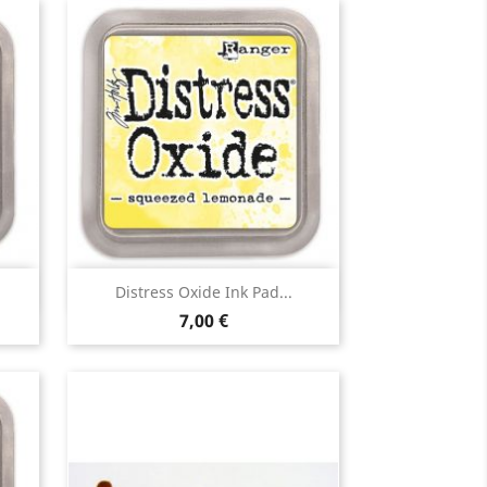
Aperçu rapide

Distress Oxide Ink Pad...
7,00 €