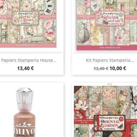
Aperçu rapide
Aperçu rapide


t Papiers Stamperia House...
Kit Papiers Stamperia...
13,40 €
10,00 €
13,40 €