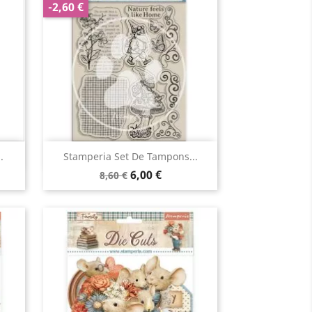
-2,60 €
Aperçu rapide

.
Stamperia Set De Tampons...
6,00 €
8,60 €