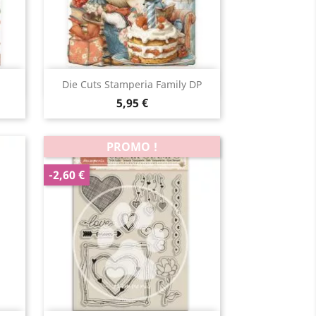
Aperçu rapide

.
Die Cuts Stamperia Family DP
5,95 €
PROMO !
-2,60 €