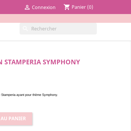
shopping_cart

Panier
(0)
Connexion
search
N STAMPERIA SYMPHONY
ue Stamperia ayant pour thème Symphony.
 AU PANIER