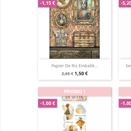
-1,15 €
-5,2
Aperçu rapide

Papier De Riz Emballé...
Se
1,50 €
2,65 €
PROMO !
-1,00 €
-1,0