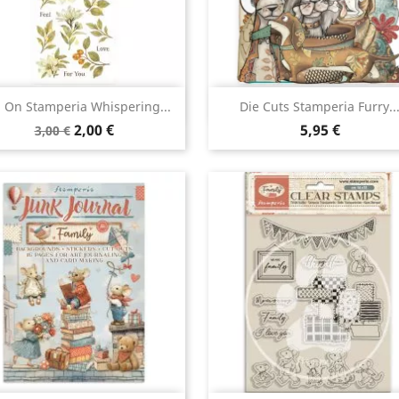
Aperçu rapide
Aperçu rapide


 On Stamperia Whispering...
Die Cuts Stamperia Furry..
2,00 €
5,95 €
3,00 €