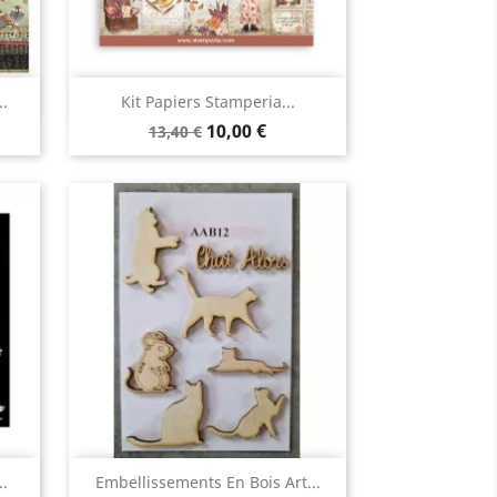
Aperçu rapide

..
Kit Papiers Stamperia...
10,00 €
13,40 €
Aperçu rapide

..
Embellissements En Bois Art...