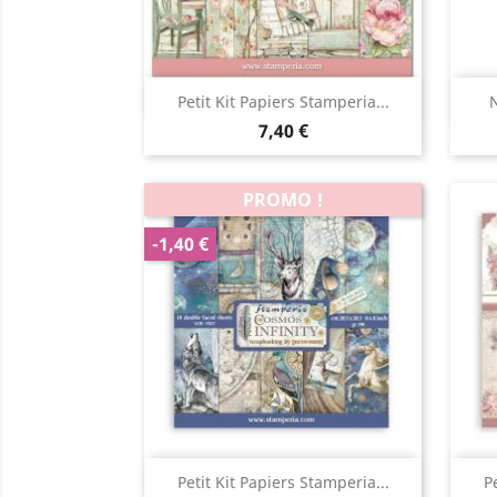
Aperçu rapide

Petit Kit Papiers Stamperia...
N
7,40 €
PROMO !
-1,40 €
Aperçu rapide

Petit Kit Papiers Stamperia...
P