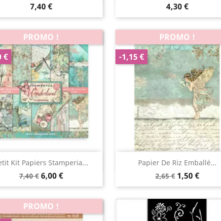
7,40 €
4,30 €
PROMO !
PROMO !
0 €
-1,15 €
Aperçu rapide
Aperçu rapide


etit Kit Papiers Stamperia...
Papier De Riz Emballé...
6,00 €
1,50 €
7,40 €
2,65 €
PROMO !