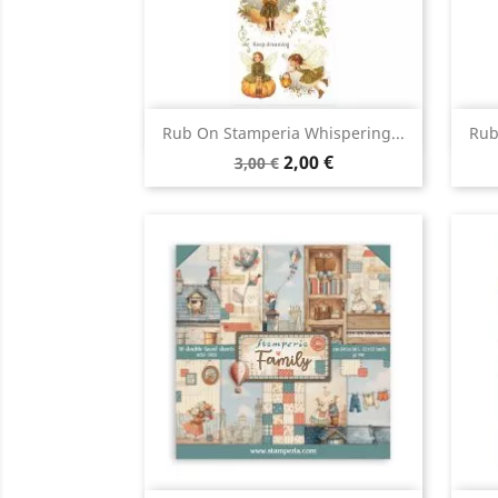
Aperçu rapide

Rub On Stamperia Whispering...
Rub
2,00 €
3,00 €