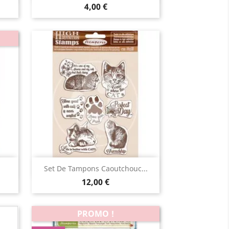
4,00 €
Aperçu rapide

Set De Tampons Caoutchouc...
12,00 €
PROMO !