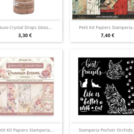
Aperçu rapide
Aperçu rapide


uvo Crystal Drops Gloss...
Petit Kit Papiers Stamperia.
3,30 €
7,40 €
Aperçu rapide
Aperçu rapide


etit Kit Papiers Stamperia...
Stamperia Pochoir Orchids.