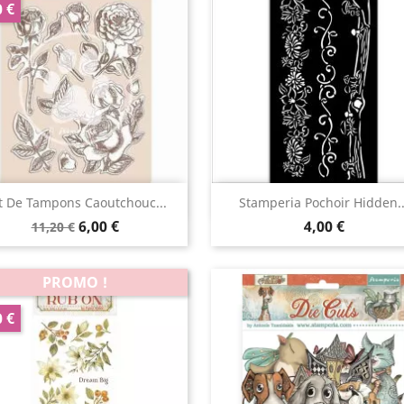
0 €
Aperçu rapide
Aperçu rapide


t De Tampons Caoutchouc...
Stamperia Pochoir Hidden..
6,00 €
4,00 €
11,20 €
PROMO !
0 €