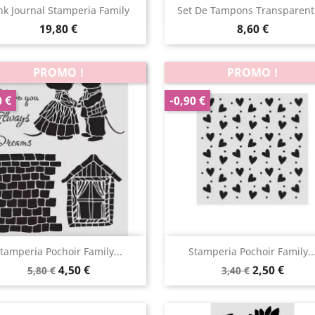
Aperçu rapide
Aperçu rapide


nk Journal Stamperia Family
Set De Tampons Transparents
19,80 €
8,60 €
PROMO !
PROMO !
0 €
-0,90 €
Aperçu rapide
Aperçu rapide


tamperia Pochoir Family...
Stamperia Pochoir Family..
4,50 €
2,50 €
5,80 €
3,40 €