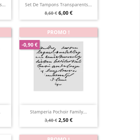
Aperçu rapide

...
Set De Tampons Transparents...
6,00 €
8,60 €
PROMO !
-0,90 €
Aperçu rapide

.
Stamperia Pochoir Family...
2,50 €
3,40 €
PROMO !