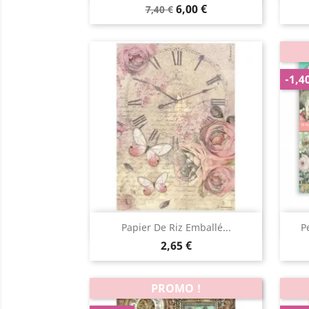
6,00 €
7,40 €
-1,4
Aperçu rapide

Papier De Riz Emballé...
P
2,65 €
PROMO !