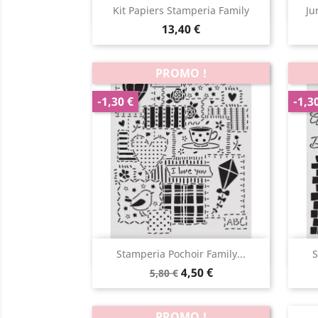
Aperçu rapide

Kit Papiers Stamperia Family
Ju
13,40 €
PROMO !
-1,30 €
-1,3
Aperçu rapide

Stamperia Pochoir Family...
S
4,50 €
5,80 €
PROMO !