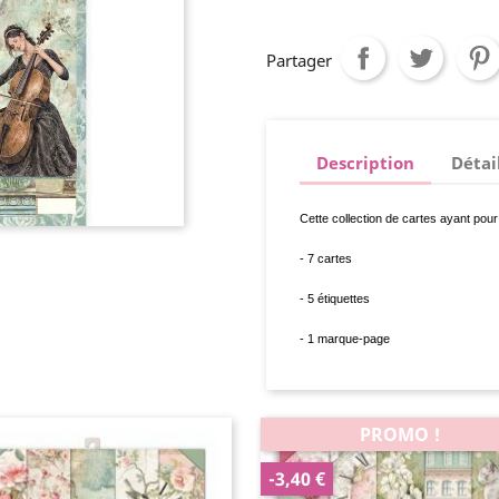
Partager
Description
Détai
Cette collection de cartes ayant p
- 7 cartes
- 5 étiquettes
- 1 marque-page
PROMO !
-3,40 €