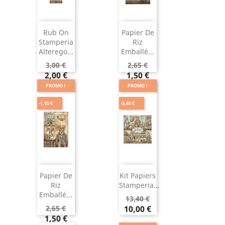
Rub On
Papier De
Stamperia
Riz
Alterego...
Emballé...
3,00 €
2,65 €
2,00 €
1,50 €
PROMO !
PROMO !
-1,15 €
-3,40 €
Papier De
Kit Papiers
Riz
Stamperia...
Emballé...
13,40 €
2,65 €
10,00 €
1,50 €