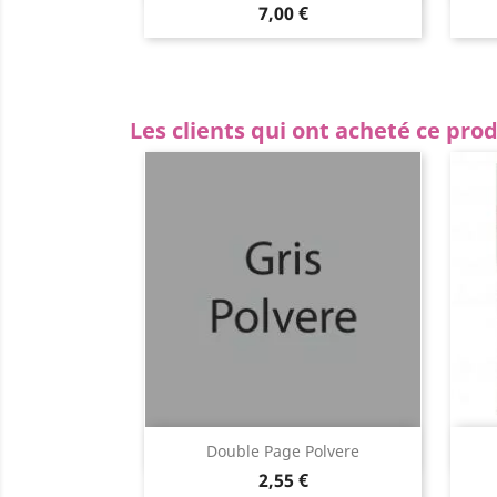
7,00 €
Les clients qui ont acheté ce pro
Aperçu rapide

Double Page Polvere
2,55 €