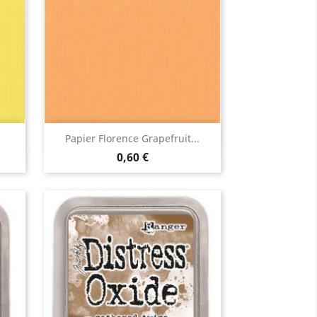
Aperçu rapide

Papier Florence Grapefruit...
0,60 €