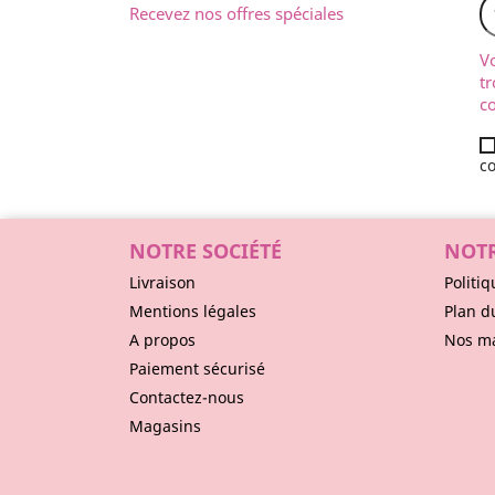
Recevez nos offres spéciales
V
tr
co
co
NOTRE SOCIÉTÉ
NOTR
Livraison
Politiq
Mentions légales
Plan d
A propos
Nos m
Paiement sécurisé
Contactez-nous
Magasins