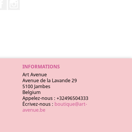
Facebook
Instagram
INFORMATIONS
Art Avenue
Avenue de la Lavande 29
5100 Jambes
Belgium
Appelez-nous :
+32496504333
Écrivez-nous :
boutique@art-
avenue.be