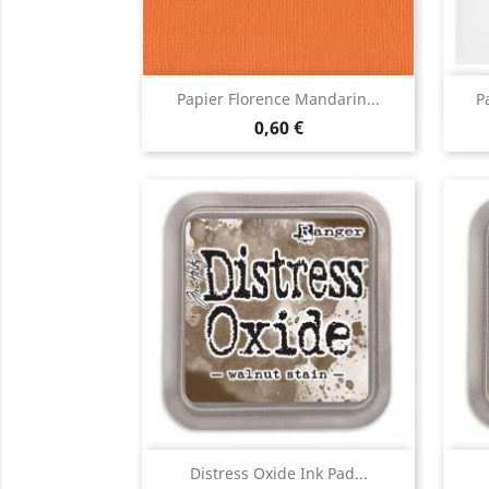
Aperçu rapide

Papier Florence Mandarin...
P
0,60 €
Aperçu rapide

Distress Oxide Ink Pad...