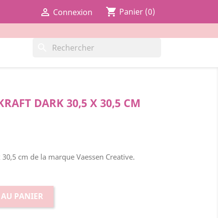
shopping_cart

Panier
(0)
Connexion
search
RAFT DARK 30,5 X 30,5 CM
x 30,5 cm de la marque Vaessen Creative.
 AU PANIER