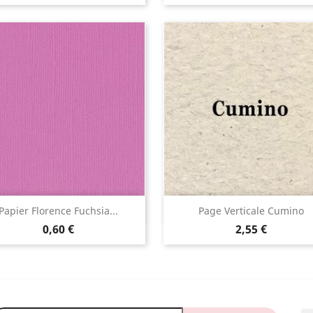
Aperçu rapide
Aperçu rapide


Papier Florence Fuchsia...
Page Verticale Cumino
0,60 €
2,55 €