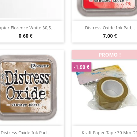
Aperçu rapide
Aperçu rapide


apier Florence White 30,5...
Distress Oxide Ink Pad...
0,60 €
7,00 €
PROMO !
-1,90 €
Aperçu rapide
Aperçu rapide


Distress Oxide Ink Pad...
Kraft Paper Tape 30 Mm D