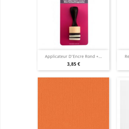
Aperçu rapide

Applicateur D'Encre Rond +...
Re
3,85 €