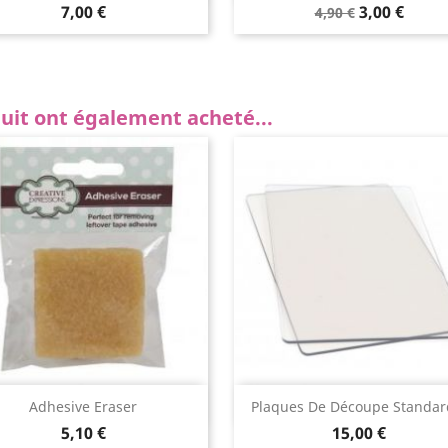
7,00 €
3,00 €
4,90 €
duit ont également acheté...
Aperçu rapide
Aperçu rapide


Adhesive Eraser
Plaques De Découpe Standard
5,10 €
15,00 €