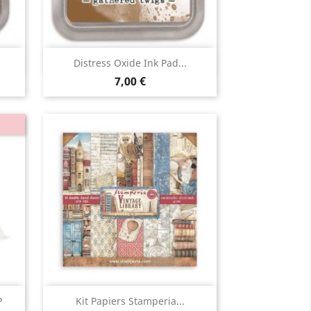
Aperçu rapide

Distress Oxide Ink Pad...
7,00 €
Aperçu rapide

P
Kit Papiers Stamperia...