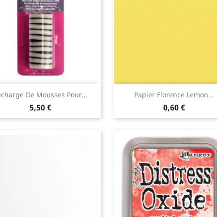
Aperçu rapide
Aperçu rapide


charge De Mousses Pour...
Papier Florence Lemon...
5,50 €
0,60 €