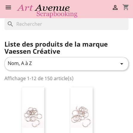
shopping_cart


search
Liste des produits de la marque
Vaessen Créative
Nom, A à Z

Affichage 1-12 de 150 article(s)